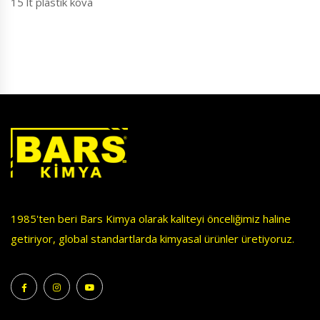
15 lt plastik kova
1985'ten beri Bars Kimya olarak kaliteyi önceliğimiz haline
getiriyor, global standartlarda kimyasal ürünler üretiyoruz.